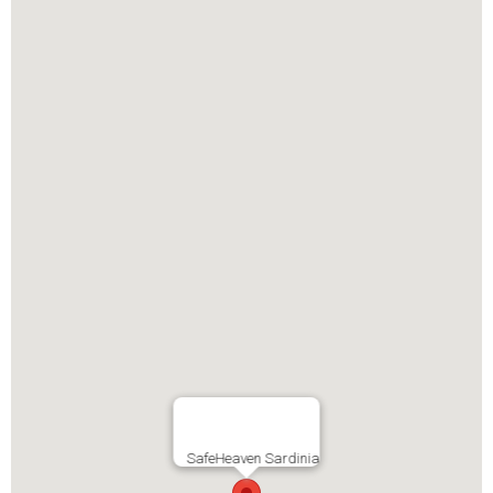
SafeHeaven Sardinia